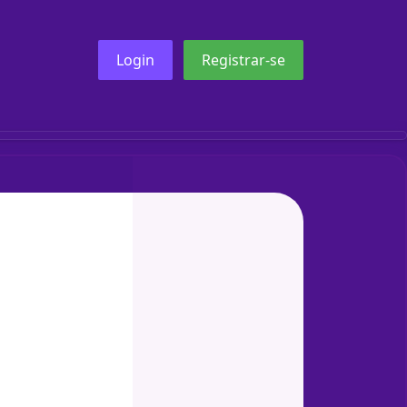
Login
Registrar-se