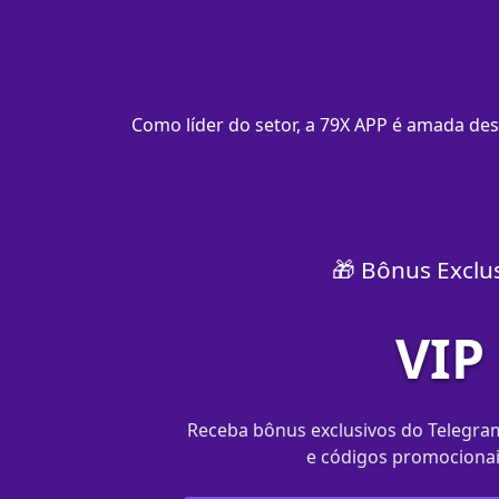
Como líder do setor, a 79X APP é amada de
🎁 Bônus Exclu
VIP
Receba bônus exclusivos do Telegra
e códigos promocionai