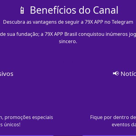
📱 Benefícios do Canal
Descubra as vantagens de seguir a 79X APP no Telegram
sde sua fundação; a 79X APP Brasil conquistou inúmeros jo
sincero.
sivos
📢 Notí
m, promoções especiais
Fique por dentro d
s únicos!
eventos d