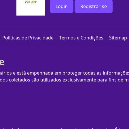
Login
Registrar-se
Políticas de Privacidade
Termos e Condições
Sitemap
de
suários e está empenhada em proteger todas as informaçõe
os coletados são utilizados exclusivamente para fins de m