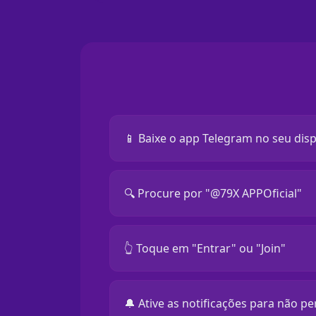
📱 Baixe o app Telegram no seu disp
🔍 Procure por "@79X APPOficial"
👆 Toque em "Entrar" ou "Join"
🔔 Ative as notificações para não p