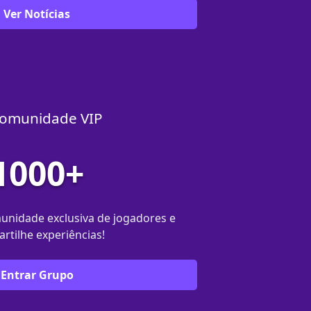
Ver Notícias
Comunidade VIP
1000+
unidade exclusiva de jogadores e
rtilhe experiências!
Entrar Grupo