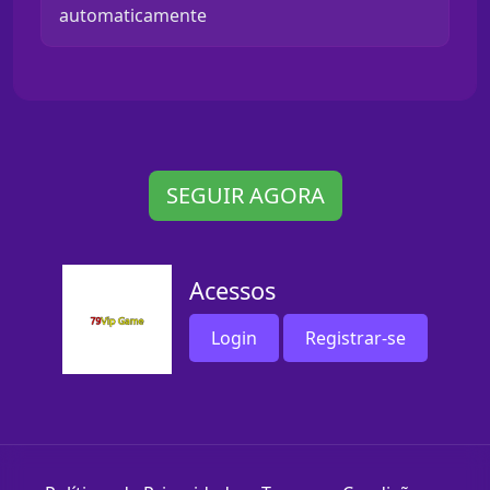
automaticamente
SEGUIR AGORA
Acessos
Login
Registrar-se