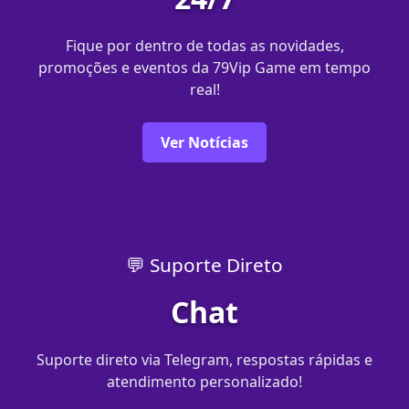
Fique por dentro de todas as novidades,
promoções e eventos da 79Vip Game em tempo
real!
Ver Notícias
💬 Suporte Direto
Chat
Suporte direto via Telegram, respostas rápidas e
atendimento personalizado!