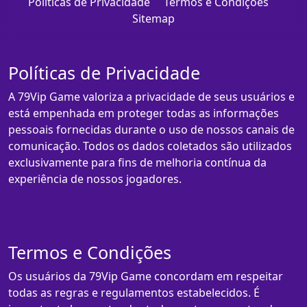
Políticas de Privacidade
Termos e Condições
Sitemap
Políticas de Privacidade
A 79Vip Game valoriza a privacidade de seus usuários e
está empenhada em proteger todas as informações
pessoais fornecidas durante o uso de nossos canais de
comunicação. Todos os dados coletados são utilizados
exclusivamente para fins de melhoria contínua da
experiência de nossos jogadores.
Termos e Condições
Os usuários da 79Vip Game concordam em respeitar
todas as regras e regulamentos estabelecidos. É