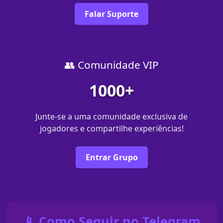
Falar Suporte
👥 Comunidade VIP
1000+
Junte-se a uma comunidade exclusiva de
jogadores e compartilhe experiências!
Entrar Grupo
📱 Como Seguir no Telegram