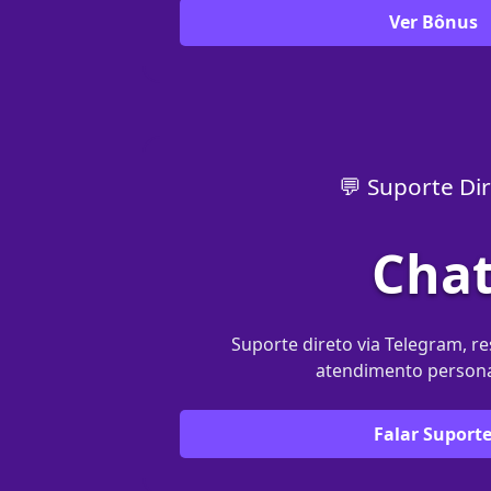
Ver Bônus
💬 Suporte Di
Cha
Suporte direto via Telegram, r
atendimento persona
Falar Suport