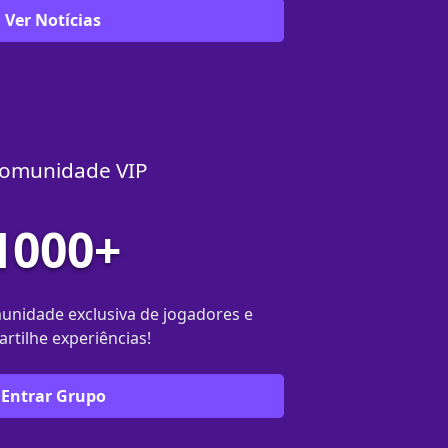
Ver Notícias
Comunidade VIP
1000+
unidade exclusiva de jogadores e
rtilhe experiências!
Entrar Grupo