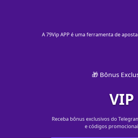
A 79Vip APP é uma ferramenta de apostas
🎁 Bônus Exclu
VIP
Receba bônus exclusivos do Telegra
e códigos promocionai