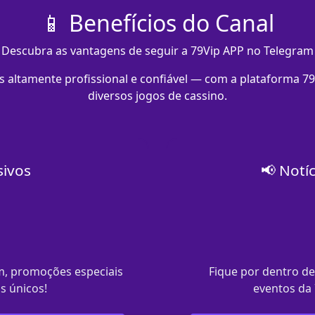
📱 Benefícios do Canal
Descubra as vantagens de seguir a 79Vip APP no Telegram
 altamente profissional e confiável — com a plataforma 79V
diversos jogos de cassino.
sivos
📢 Notí
m, promoções especiais
Fique por dentro d
s únicos!
eventos da