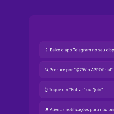
📱 Baixe o app Telegram no seu disp
🔍 Procure por "@79Vip APPOficial"
👆 Toque em "Entrar" ou "Join"
🔔 Ative as notificações para não p