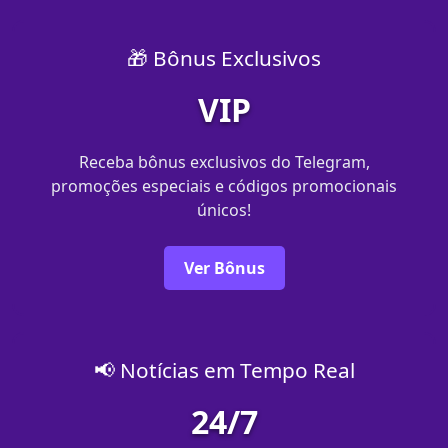
🎁 Bônus Exclusivos
VIP
Receba bônus exclusivos do Telegram,
promoções especiais e códigos promocionais
únicos!
Ver Bônus
📢 Notícias em Tempo Real
24/7