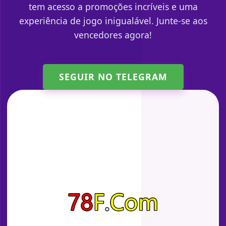
tem acesso a promoções incríveis e uma
experiência de jogo inigualável. Junte-se aos
vencedores agora!
SEGUIR NO TELEGRAM