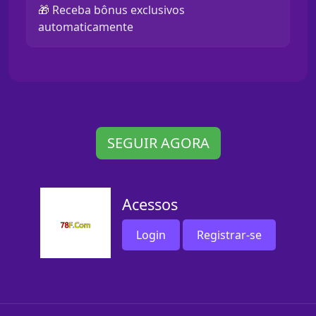
🎁 Receba bônus exclusivos
automaticamente
SEGUIR AGORA
Acessos
Login
Registrar-se