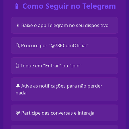
📱 Como Seguir no Telegram
📱 Baixe o app Telegram no seu dispositivo
🔍 Procure por "@78F.ComOficial"
👆 Toque em "Entrar" ou "Join"
🔔 Ative as notificações para não perder
nada
💬 Participe das conversas e interaja