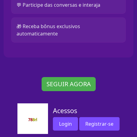
💬 Participe das conversas e interaja
🎁 Receba bônus exclusivos
automaticamente
SEGUIR AGORA
Acessos
Login
Registrar-se