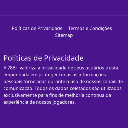
Políticas de Privacidade
Termos e Condições
Sitemap
Políticas de Privacidade
A 78Brl valoriza a privacidade de seus usuários e está
empenhada em proteger todas as informações
pessoais fornecidas durante o uso de nossos canais de
comunicação. Todos os dados coletados são utilizados
exclusivamente para fins de melhoria contínua da
experiência de nossos jogadores.