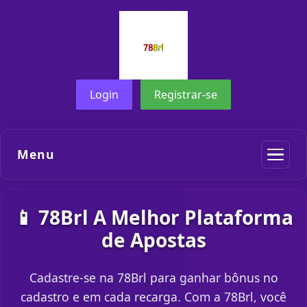
Login
Registrar-se
Menu
📱 78Brl A Melhor Plataforma
de Apostas
Cadastre-se na 78Brl para ganhar bônus no
cadastro e em cada recarga. Com a 78Brl, você