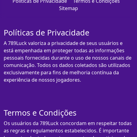
Políticas de Privacidade
Termos e Condições
Sitemap
Políticas de Privacidade
A 789Luck valoriza a privacidade de seus usuários e
está empenhada em proteger todas as informações
pessoais fornecidas durante o uso de nossos canais de
comunicação. Todos os dados coletados são utilizados
exclusivamente para fins de melhoria contínua da
experiência de nossos jogadores.
Termos e Condições
Os usuários da 789Luck concordam em respeitar todas
as regras e regulamentos estabelecidos. É importante