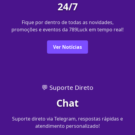
24/7
Fique por dentro de todas as novidades,
promoções e eventos da 789Luck em tempo real!
Ver Notícias
💬 Suporte Direto
Chat
Suporte direto via Telegram, respostas rápidas e
atendimento personalizado!