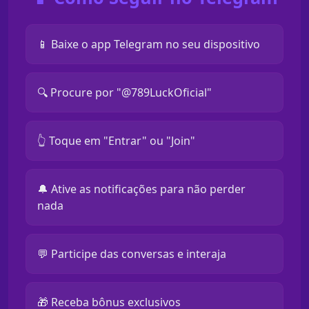
📱 Baixe o app Telegram no seu dispositivo
🔍 Procure por "@789LuckOficial"
👆 Toque em "Entrar" ou "Join"
🔔 Ative as notificações para não perder
nada
💬 Participe das conversas e interaja
🎁 Receba bônus exclusivos