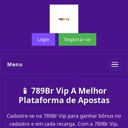
Login
Registrar-se
Menu
📱 789Br Vip A Melhor
Plataforma de Apostas
Cadastre-se na 789Br Vip para ganhar bônus no
cadastro e em cada recarga. Com a 789Br Vip,