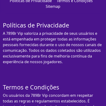
Políticas de Privacidade
Termos e Condições
Sitemap
Políticas de Privacidade
A 789Br Vip valoriza a privacidade de seus usuários e
está empenhada em proteger todas as informações
pessoais fornecidas durante o uso de nossos canais de
comunicação. Todos os dados coletados são utilizados
exclusivamente para fins de melhoria contínua da
experiência de nossos jogadores.
Termos e Condições
Os usuários da 789Br Vip concordam em respeitar
todas as regras e regulamentos estabelecidos. É