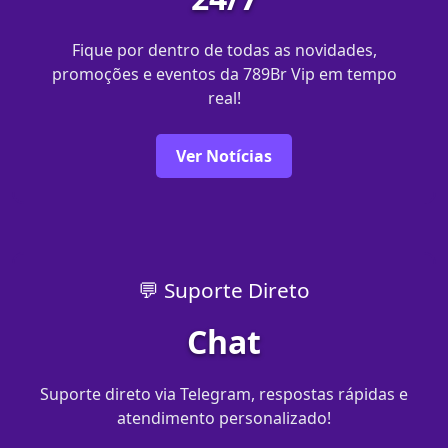
Fique por dentro de todas as novidades,
promoções e eventos da 789Br Vip em tempo
real!
Ver Notícias
💬 Suporte Direto
Chat
Suporte direto via Telegram, respostas rápidas e
atendimento personalizado!