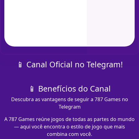
📱 Canal Oficial no Telegram!
📱 Benefícios do Canal
Descubra as vantagens de seguir a 787 Games no
Telegram
A 787 Games reúne jogos de todas as partes do mundo
— aqui você encontra o estilo de jogo que mais
combina com você.