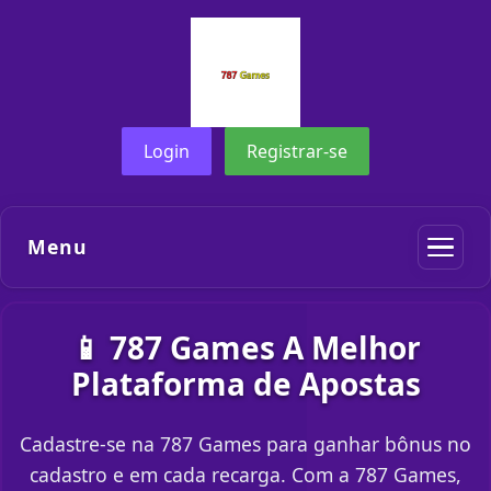
Login
Registrar-se
Menu
📱 787 Games A Melhor
Plataforma de Apostas
Cadastre-se na 787 Games para ganhar bônus no
cadastro e em cada recarga. Com a 787 Games,