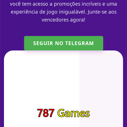
você tem acesso a promoções incríveis e uma
experiência de jogo inigualável. Junte-se aos
vencedores agora!
SEGUIR NO TELEGRAM