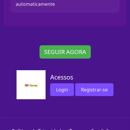
automaticamente
SEGUIR AGORA
Acessos
Login
Registrar-se