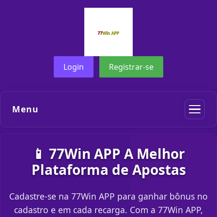
Login
Registrar-se
Menu
📱 77Win APP A Melhor
Plataforma de Apostas
Cadastre-se na 77Win APP para ganhar bônus no
cadastro e em cada recarga. Com a 77Win APP,