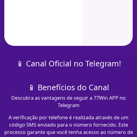
📱 Canal Oficial no Telegram!
📱 Benefícios do Canal
Descubra as vantagens de seguir a 77Win APP no
Telegram
A verificação por telefone é realizada através de um
código SMS enviado para o número fornecido. Este
processo garante que você tenha acesso ao número de