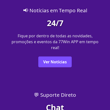
📢 Notícias em Tempo Real
24/7
Fique por dentro de todas as novidades,
promoções e eventos da 77Win APP em tempo
real!
Ver Notícias
💬 Suporte Direto
Chat