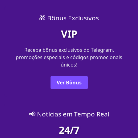
🎁 Bônus Exclusivos
VIP
Receba bônus exclusivos do Telegram,
promoções especiais e códigos promocionais
únicos!
Ver Bônus
📢 Notícias em Tempo Real
24/7