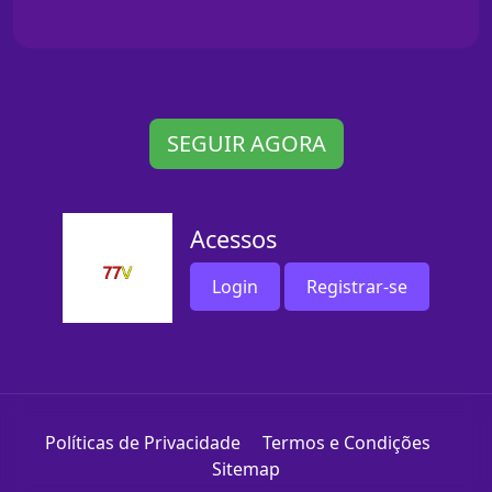
SEGUIR AGORA
Acessos
Login
Registrar-se
Políticas de Privacidade
Termos e Condições
Sitemap