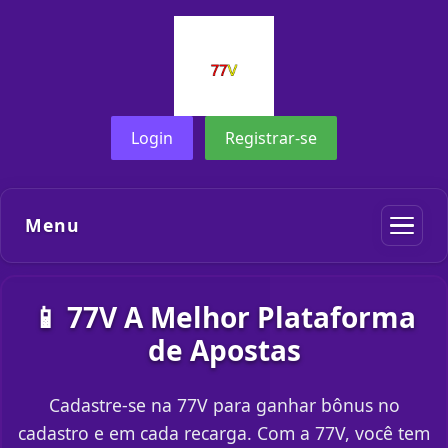
Login
Registrar-se
Menu
📱 77V A Melhor Plataforma
de Apostas
Cadastre-se na 77V para ganhar bônus no
cadastro e em cada recarga. Com a 77V, você tem