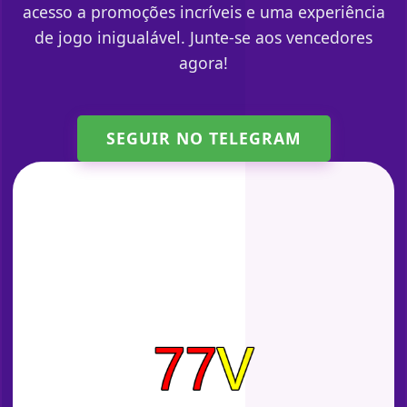
acesso a promoções incríveis e uma experiência
de jogo inigualável. Junte-se aos vencedores
agora!
SEGUIR NO TELEGRAM