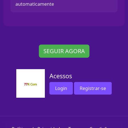
automaticamente
SEGUIR AGORA
Acessos
Login
Registrar-se