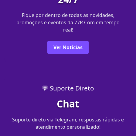
Fique por dentro de todas as novidades,
promoções e eventos da 77R Com em tempo
real!
Ver Notícias
💬 Suporte Direto
Chat
Suporte direto via Telegram, respostas rápidas e
atendimento personalizado!