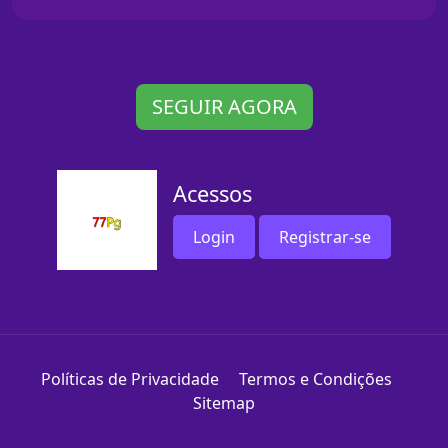
SEGUIR AGORA
Acessos
Login
Registrar-se
Políticas de Privacidade
Termos e Condições
Sitemap