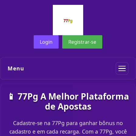
Login
Registrar-se
Menu
📱 77Pg A Melhor Plataforma
de Apostas
Cadastre-se na 77Pg para ganhar bônus no
cadastro e em cada recarga. Com a 77Pg, você