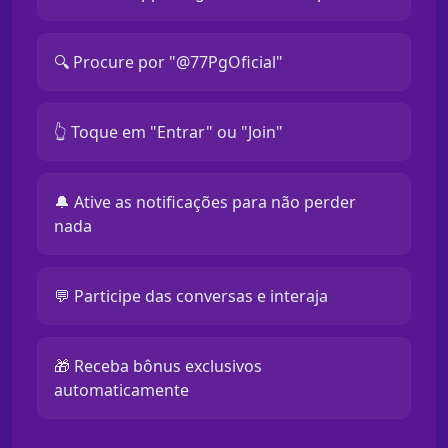
🔍 Procure por "@77PgOficial"
👆 Toque em "Entrar" ou "Join"
🔔 Ative as notificações para não perder
nada
💬 Participe das conversas e interaja
🎁 Receba bônus exclusivos
automaticamente