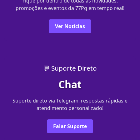
Fique por dentro de todas as novidades,
promoções e eventos da 77Pg em tempo real!
Ver Notícias
💬 Suporte Direto
Chat
Suporte direto via Telegram, respostas rápidas e
atendimento personalizado!
Falar Suporte