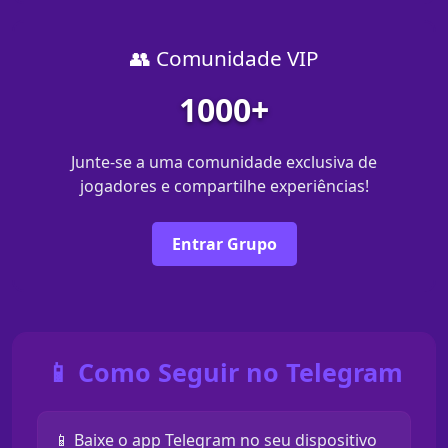
👥 Comunidade VIP
1000+
Junte-se a uma comunidade exclusiva de
jogadores e compartilhe experiências!
Entrar Grupo
📱 Como Seguir no Telegram
📱 Baixe o app Telegram no seu dispositivo