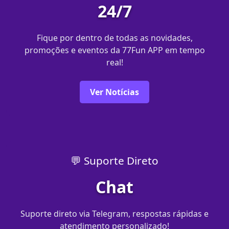
24/7
Fique por dentro de todas as novidades,
promoções e eventos da 77Fun APP em tempo
real!
Ver Notícias
💬 Suporte Direto
Chat
Suporte direto via Telegram, respostas rápidas e
atendimento personalizado!