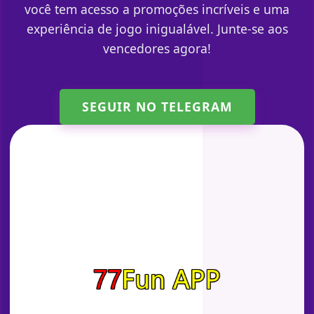
você tem acesso a promoções incríveis e uma
experiência de jogo inigualável. Junte-se aos
vencedores agora!
SEGUIR NO TELEGRAM