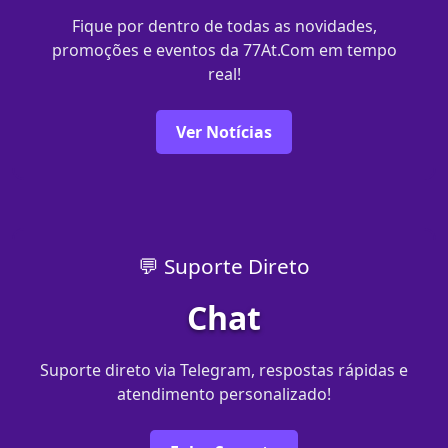
Fique por dentro de todas as novidades,
promoções e eventos da 77At.Com em tempo
real!
Ver Notícias
💬 Suporte Direto
Chat
Suporte direto via Telegram, respostas rápidas e
atendimento personalizado!