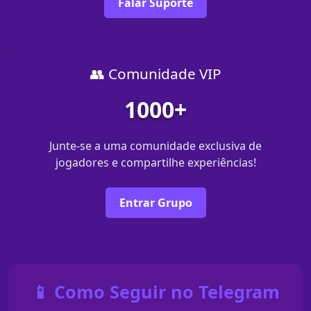
Falar Suporte
👥 Comunidade VIP
1000+
Junte-se a uma comunidade exclusiva de
jogadores e compartilhe experiências!
Entrar Grupo
📱 Como Seguir no Telegram