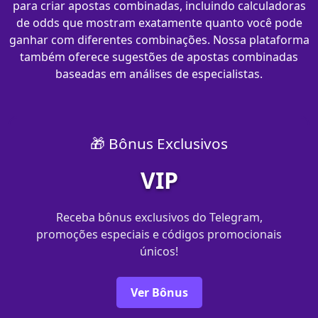
para criar apostas combinadas, incluindo calculadoras
de odds que mostram exatamente quanto você pode
ganhar com diferentes combinações. Nossa plataforma
também oferece sugestões de apostas combinadas
baseadas em análises de especialistas.
🎁 Bônus Exclusivos
VIP
Receba bônus exclusivos do Telegram,
promoções especiais e códigos promocionais
únicos!
Ver Bônus