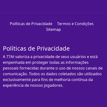
Políticas de Privacidade
Termos e Condições
Sitemap
Políticas de Privacidade
A 77At valoriza a privacidade de seus usuários e está
empenhada em proteger todas as informações
pessoais fornecidas durante o uso de nossos canais de
comunicação. Todos os dados coletados são utilizados
exclusivamente para fins de melhoria contínua da
experiência de nossos jogadores.