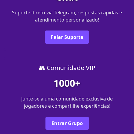
Suporte direto via Telegram, respostas rápidas e
atendimento personalizado!
Falar Suporte
👥 Comunidade VIP
1000+
Junte-se a uma comunidade exclusiva de
jogadores e compartilhe experiências!
Entrar Grupo