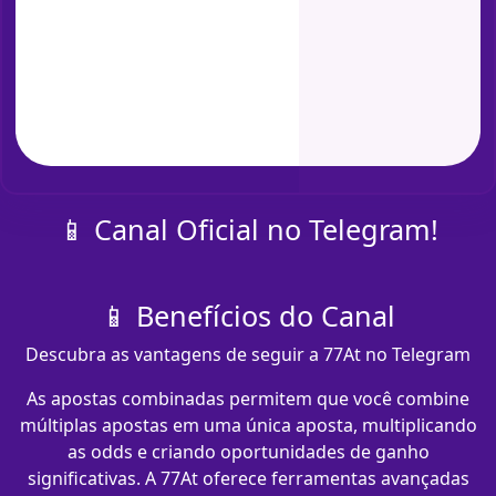
📱 Canal Oficial no Telegram!
📱 Benefícios do Canal
Descubra as vantagens de seguir a 77At no Telegram
As apostas combinadas permitem que você combine
múltiplas apostas em uma única aposta, multiplicando
as odds e criando oportunidades de ganho
significativas. A 77At oferece ferramentas avançadas