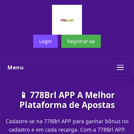
Login
Registrar-se
Menu
📱 778Brl APP A Melhor
Plataforma de Apostas
Cadastre-se na 778Brl APP para ganhar bônus no
cadastro e em cada recarga. Com a 778Brl APP,