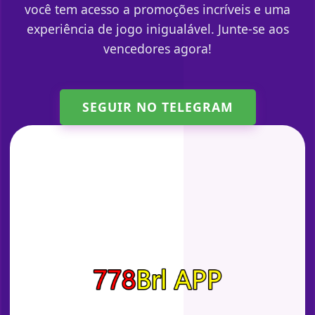
você tem acesso a promoções incríveis e uma
experiência de jogo inigualável. Junte-se aos
vencedores agora!
SEGUIR NO TELEGRAM