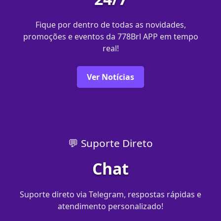
Fique por dentro de todas as novidades,
promoções e eventos da 778Brl APP em tempo
real!
Ver Notícias
💬 Suporte Direto
Chat
Suporte direto via Telegram, respostas rápidas e
atendimento personalizado!