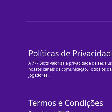
Políticas de Privacida
A 777 Slots valoriza a privacidade de seus
nossos canais de comunicação. Todos os dad
jogadores.
Termos e Condições