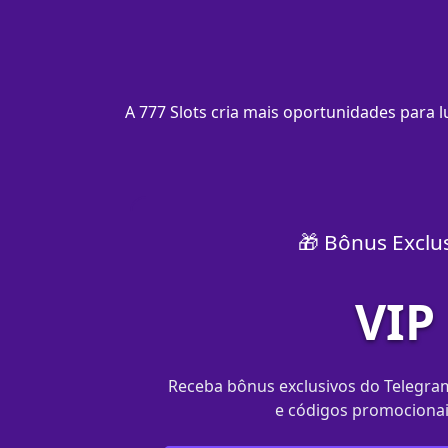
A 777 Slots cria mais oportunidades para 
🎁 Bônus Exclu
VIP
Receba bônus exclusivos do Telegra
e códigos promocionai