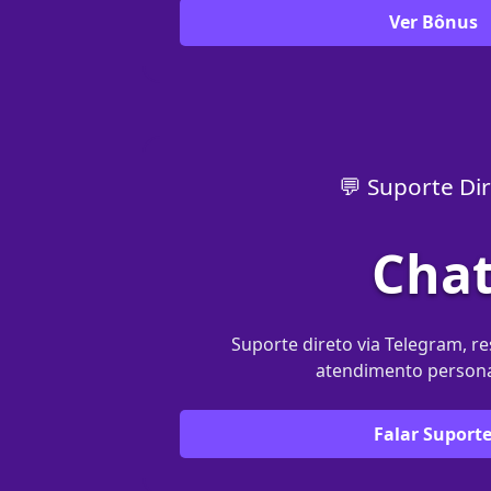
Ver Bônus
💬 Suporte Di
Cha
Suporte direto via Telegram, r
atendimento persona
Falar Suport