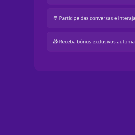
💬 Participe das conversas e interaj
🎁 Receba bônus exclusivos autom