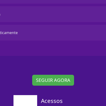
a
aticamente
SEGUIR AGORA
Acessos