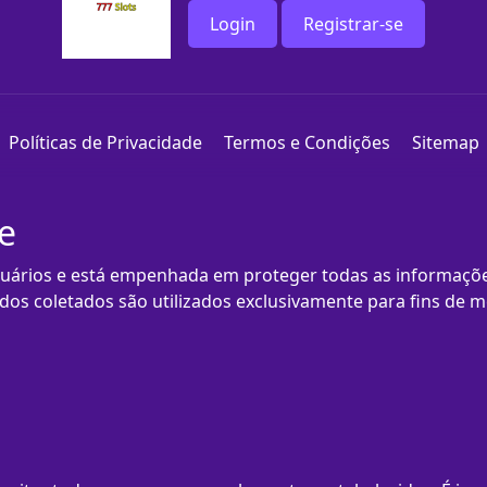
Login
Registrar-se
Políticas de Privacidade
Termos e Condições
Sitemap
de
 usuários e está empenhada em proteger todas as informaçõ
os coletados são utilizados exclusivamente para fins de m