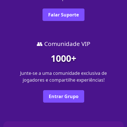
Falar Suporte
👥 Comunidade VIP
1000+
Junte-se a uma comunidade exclusiva de
jogadores e compartilhe experiências!
Entrar Grupo