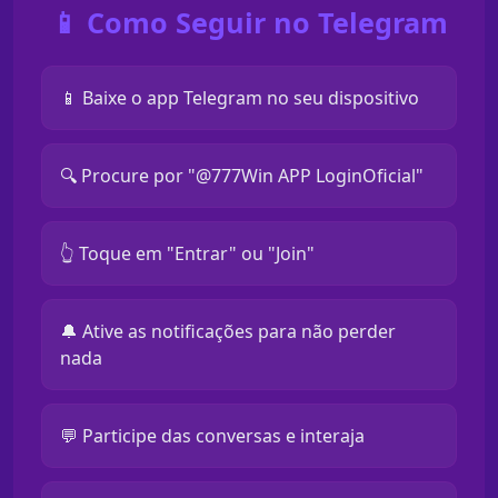
📱 Como Seguir no Telegram
📱 Baixe o app Telegram no seu dispositivo
🔍 Procure por "@777Win APP LoginOficial"
👆 Toque em "Entrar" ou "Join"
🔔 Ative as notificações para não perder
nada
💬 Participe das conversas e interaja