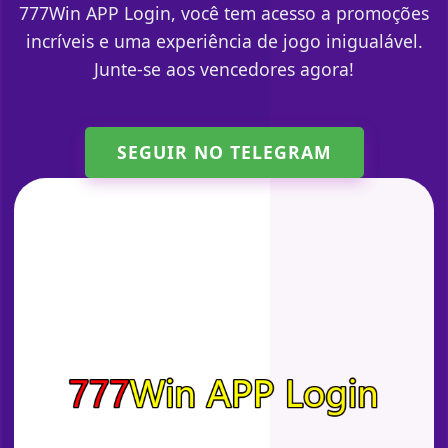
777Win APP Login, você tem acesso a promoções
incríveis e uma experiência de jogo inigualável.
Junte-se aos vencedores agora!
SEGUIR NO TELEGRAM