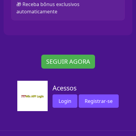
🎁 Receba bônus exclusivos
automaticamente
SEGUIR AGORA
Acessos
Login
Registrar-se