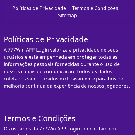
Políticas de Privacidade
Termos e Condições
Sitemap
Políticas de Privacidade
A 777Win APP Login valoriza a privacidade de seus
usuários e está empenhada em proteger todas as
informações pessoais fornecidas durante o uso de
nossos canais de comunicação. Todos os dados
coletados são utilizados exclusivamente para fins de
melhoria contínua da experiência de nossos jogadores.
Termos e Condições
Os usuários da 777Win APP Login concordam em