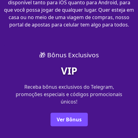
disponível tanto para iOS quanto para Android, para
que você possa jogar de qualquer lugar. Quer esteja em
casa ou no meio de uma viagem de compras, nosso
portal de apostas para celular tem algo para todos.
🎁 Bônus Exclusivos
VIP
Receba bônus exclusivos do Telegram,
promoções especiais e códigos promocionais
únicos!
Ver Bônus