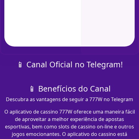
📱 Canal Oficial no Telegram!
📱 Benefícios do Canal
Descubra as vantagens de seguir a 777W no Telegram
O aplicativo de cassino 777W oferece uma maneira fácil
de aproveitar a melhor experiência de apostas
esportivas, bem como slots de cassino on-line e outros
jogos emocionantes. O aplicativo do cassino está