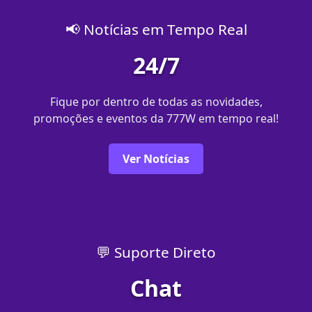
📢 Notícias em Tempo Real
24/7
Fique por dentro de todas as novidades,
promoções e eventos da 777W em tempo real!
Ver Notícias
💬 Suporte Direto
Chat