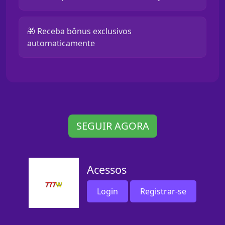
🎁 Receba bônus exclusivos
automaticamente
SEGUIR AGORA
Acessos
Login
Registrar-se