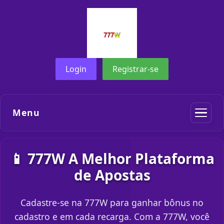
Login
Registrar-se
Menu
📱 777W A Melhor Plataforma
de Apostas
Cadastre-se na 777W para ganhar bônus no
cadastro e em cada recarga. Com a 777W, você