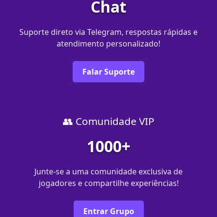
Chat
Suporte direto via Telegram, respostas rápidas e
atendimento personalizado!
Falar Suporte
👥 Comunidade VIP
1000+
Junte-se a uma comunidade exclusiva de
jogadores e compartilhe experiências!
Entrar Grupo