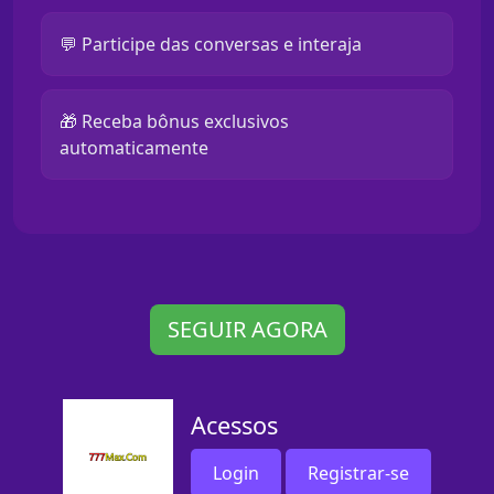
💬 Participe das conversas e interaja
🎁 Receba bônus exclusivos
automaticamente
SEGUIR AGORA
Acessos
Login
Registrar-se