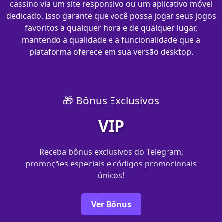
cassino via um site responsivo ou um aplicativo móvel
dedicado. Isso garante que você possa jogar seus jogos
favoritos a qualquer hora e de qualquer lugar,
mantendo a qualidade e a funcionalidade que a
plataforma oferece em sua versão desktop.
🎁 Bônus Exclusivos
VIP
Receba bônus exclusivos do Telegram,
promoções especiais e códigos promocionais
únicos!
Ver Bônus