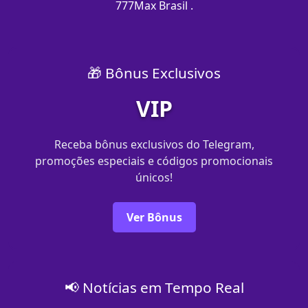
777Max Brasil .
🎁 Bônus Exclusivos
VIP
Receba bônus exclusivos do Telegram,
promoções especiais e códigos promocionais
únicos!
Ver Bônus
📢 Notícias em Tempo Real