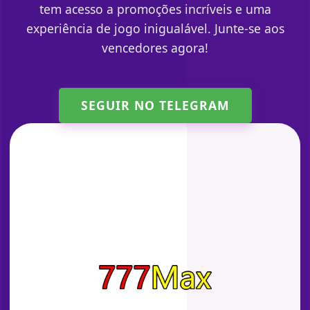
tem acesso a promoções incríveis e uma
experiência de jogo inigualável. Junte-se aos
vencedores agora!
SEGUIR NO TELEGRAM