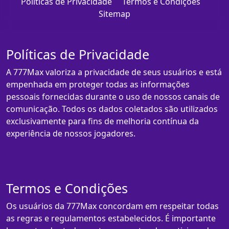
Políticas de Privacidade
Termos e Condições
Sitemap
Políticas de Privacidade
A 777Max valoriza a privacidade de seus usuários e está
empenhada em proteger todas as informações
pessoais fornecidas durante o uso de nossos canais de
comunicação. Todos os dados coletados são utilizados
exclusivamente para fins de melhoria contínua da
experiência de nossos jogadores.
Termos e Condições
Os usuários da 777Max concordam em respeitar todas
as regras e regulamentos estabelecidos. É importante