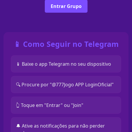
Entrar Grupo
📱 Como Seguir no Telegram
📱 Baixe o app Telegram no seu dispositivo
🔍 Procure por "@777Jogo APP LoginOficial"
👆 Toque em "Entrar" ou "Join"
🔔 Ative as notificações para não perder