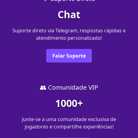
Chat
Suporte direto via Telegram, respostas rápidas e
atendimento personalizado!
Falar Suporte
👥 Comunidade VIP
1000+
Junte-se a uma comunidade exclusiva de
jogadores e compartilhe experiências!