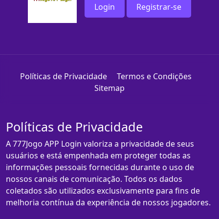
Login
Registrar-se
Políticas de Privacidade
Termos e Condições
Sitemap
Políticas de Privacidade
A 777Jogo APP Login valoriza a privacidade de seus
usuários e está empenhada em proteger todas as
informações pessoais fornecidas durante o uso de
nossos canais de comunicação. Todos os dados
coletados são utilizados exclusivamente para fins de
melhoria contínua da experiência de nossos jogadores.