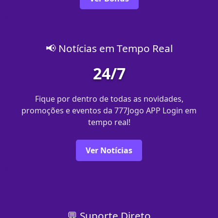
📢 Notícias em Tempo Real
24/7
Fique por dentro de todas as novidades,
promoções e eventos da 777Jogo APP Login em
tempo real!
Ver Notícias
💬 Suporte Direto