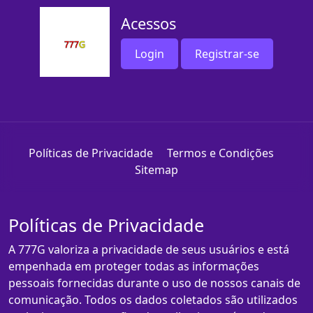
Acessos
Login
Registrar-se
Políticas de Privacidade
Termos e Condições
Sitemap
Políticas de Privacidade
A 777G valoriza a privacidade de seus usuários e está
empenhada em proteger todas as informações
pessoais fornecidas durante o uso de nossos canais de
comunicação. Todos os dados coletados são utilizados