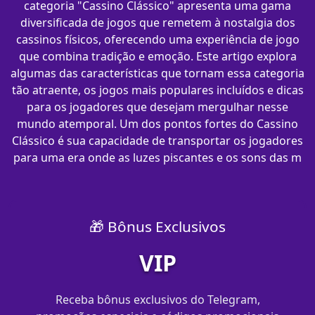
categoria "Cassino Clássico" apresenta uma gama
diversificada de jogos que remetem à nostalgia dos
cassinos físicos, oferecendo uma experiência de jogo
que combina tradição e emoção. Este artigo explora
algumas das características que tornam essa categoria
tão atraente, os jogos mais populares incluídos e dicas
para os jogadores que desejam mergulhar nesse
mundo atemporal. Um dos pontos fortes do Cassino
Clássico é sua capacidade de transportar os jogadores
para uma era onde as luzes piscantes e os sons das m
🎁 Bônus Exclusivos
VIP
Receba bônus exclusivos do Telegram,