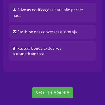
🔔 Ative as notificações para não perder
nada
💬 Participe das conversas e interaja
🎁 Receba bônus exclusivos
automaticamente
SEGUIR AGORA