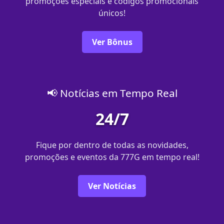
promoções especiais e códigos promocionais
únicos!
Ver Bônus
📢 Notícias em Tempo Real
24/7
Fique por dentro de todas as novidades,
promoções e eventos da 777G em tempo real!
Ver Notícias