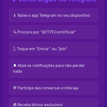
📱 Baixe o app Telegram no seu dispositivo
🔍 Procure por "@777F.ComOficial"
👆 Toque em "Entrar" ou "Join"
🔔 Ative as notificações para não perder
nada
💬 Participe das conversas e interaja
🎁 Receba bônus exclusivos