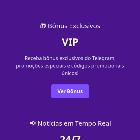
🎁 Bônus Exclusivos
VIP
Receba bônus exclusivos do Telegram,
promoções especiais e códigos promocionais
únicos!
Ver Bônus
📢 Notícias em Tempo Real
24/7