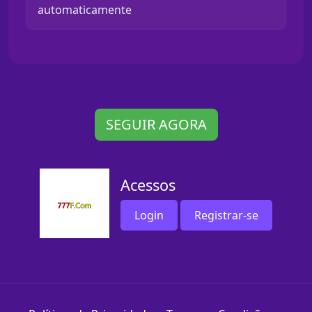
automaticamente
SEGUIR AGORA
Acessos
Login
Registrar-se