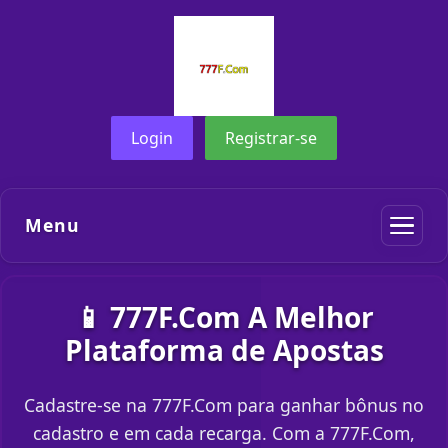
Login
Registrar-se
Menu
📱 777F.Com A Melhor
Plataforma de Apostas
Cadastre-se na 777F.Com para ganhar bônus no
cadastro e em cada recarga. Com a 777F.Com,