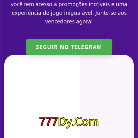
você tem acesso a promoções incríveis e uma
experiência de jogo inigualável. Junte-se aos
vencedores agora!
SEGUIR NO TELEGRAM