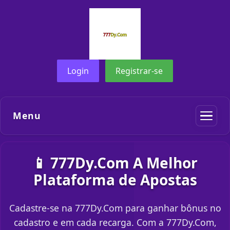
Login
Registrar-se
Menu
📱 777Dy.Com A Melhor
Plataforma de Apostas
Cadastre-se na 777Dy.Com para ganhar bônus no
cadastro e em cada recarga. Com a 777Dy.Com,