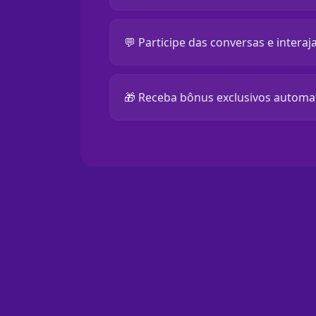
💬 Participe das conversas e interaj
🎁 Receba bônus exclusivos autom