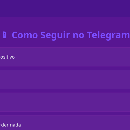
📱 Como Seguir no Telegram
ositivo
erder nada