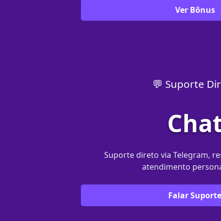
Ver Bônus
💬 Suporte Di
Cha
Suporte direto via Telegram, r
atendimento persona
Falar Suport