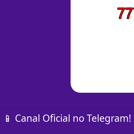
📱 Canal Oficial no Telegram!