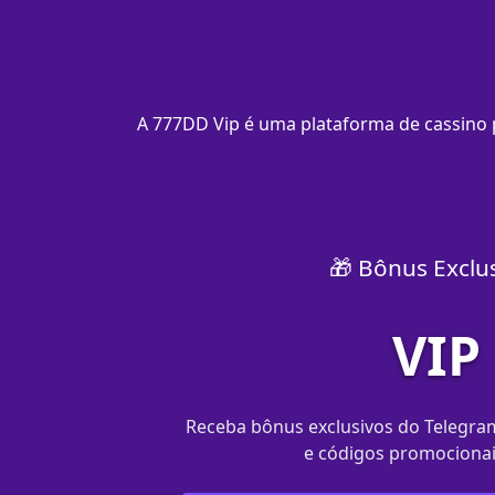
A 777DD Vip é uma plataforma de cassino p
🎁 Bônus Exclu
VIP
Receba bônus exclusivos do Telegra
e códigos promocionai