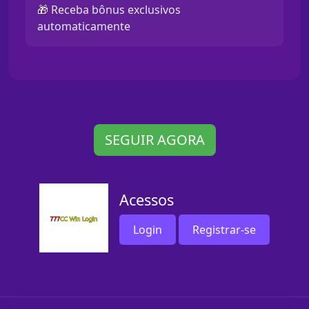
🎁 Receba bônus exclusivos
automaticamente
SEGUIR AGORA
Acessos
Login
Registrar-se