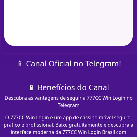
📱 Canal Oficial no Telegram!
📱 Benefícios do Canal
Descubra as vantagens de seguir a 777CC Win Login no
Telegram
O 777CC Win Login é um app de cassino móvel seguro,
prático e profissional. Baixe gratuitamente e descubra a
interface moderna da 777CC Win Login Brasil com