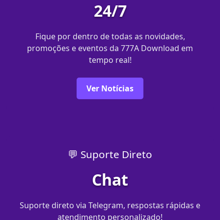
24/7
Fique por dentro de todas as novidades,
promoções e eventos da 777A Download em
tempo real!
Ver Notícias
💬 Suporte Direto
Chat
Suporte direto via Telegram, respostas rápidas e
atendimento personalizado!