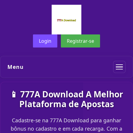
Login
Registrar-se
Menu
📱 777A Download A Melhor
Plataforma de Apostas
Cadastre-se na 777A Download para ganhar
bônus no cadastro e em cada recarga. Com a