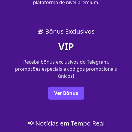
plataforma de nível premium.
🎁 Bônus Exclusivos
VIP
Receba bônus exclusivos do Telegram,
promoções especiais e códigos promocionais
únicos!
Ver Bônus
📢 Notícias em Tempo Real