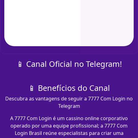
📱 Canal Oficial no Telegram!
📱 Benefícios do Canal
Descubra as vantagens de seguir a 7777 Com Login no
Telegram
A 7777 Com Login é um cassino online corporativo
operado por uma equipe profissional; a 7777 Com
Login Brasil reúne especialistas para criar uma