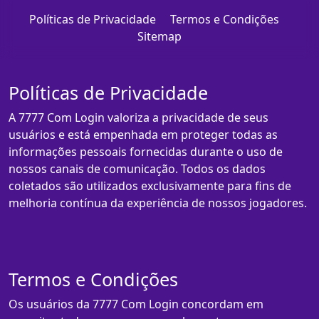
Políticas de Privacidade
Termos e Condições
Sitemap
Políticas de Privacidade
A 7777 Com Login valoriza a privacidade de seus
usuários e está empenhada em proteger todas as
informações pessoais fornecidas durante o uso de
nossos canais de comunicação. Todos os dados
coletados são utilizados exclusivamente para fins de
melhoria contínua da experiência de nossos jogadores.
Termos e Condições
Os usuários da 7777 Com Login concordam em