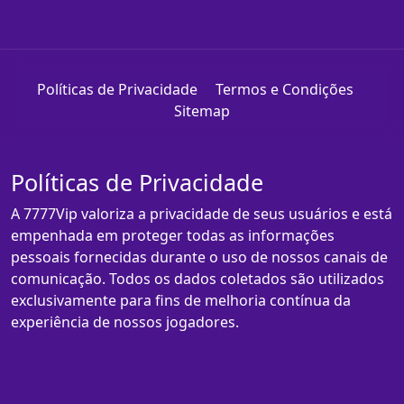
Políticas de Privacidade
Termos e Condições
Sitemap
Políticas de Privacidade
A 7777Vip valoriza a privacidade de seus usuários e está
empenhada em proteger todas as informações
pessoais fornecidas durante o uso de nossos canais de
comunicação. Todos os dados coletados são utilizados
exclusivamente para fins de melhoria contínua da
experiência de nossos jogadores.