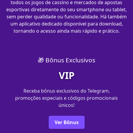
todos os jogos de cassino e mercados de apostas
esportivas diretamente do seu smartphone ou tablet,
sem perder qualidade ou funcionalidade. Há também
um aplicativo dedicado disponível para download,
tornando o acesso ainda mais rápido e prático.
🎁 Bônus Exclusivos
VIP
Receba bônus exclusivos do Telegram,
promoções especiais e códigos promocionais
únicos!
Ver Bônus