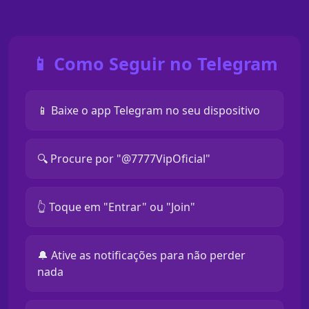
📱 Como Seguir no Telegram
📱 Baixe o app Telegram no seu dispositivo
🔍 Procure por "@7777VipOficial"
👆 Toque em "Entrar" ou "Join"
🔔 Ative as notificações para não perder
nada