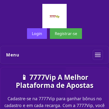
Login
Registrar-se
Menu
📱 7777Vip A Melhor
Plataforma de Apostas
Cadastre-se na 7777Vip para ganhar bônus no
cadastro e em cada recarga. Com a 7777Vip, você