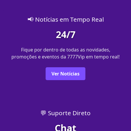
📢 Notícias em Tempo Real
24/7
Fique por dentro de todas as novidades,
promoções e eventos da 7777Vip em tempo real!
Ver Notícias
💬 Suporte Direto
Chat