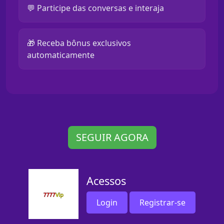
💬 Participe das conversas e interaja
🎁 Receba bônus exclusivos
automaticamente
SEGUIR AGORA
Acessos
Login
Registrar-se