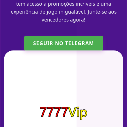
tem acesso a promoções incríveis e uma
experiência de jogo inigualável. Junte-se aos
vencedores agora!
SEGUIR NO TELEGRAM