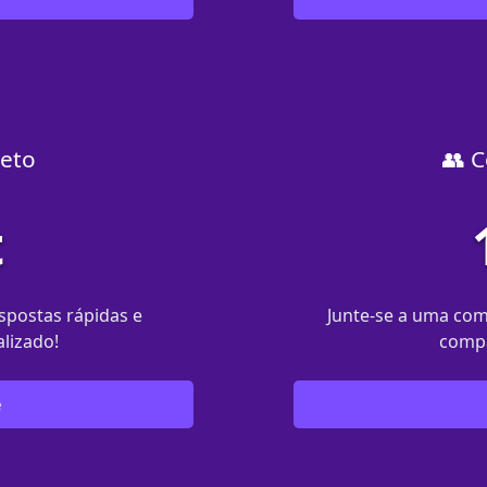
reto
👥 
t
espostas rápidas e
Junte-se a uma com
lizado!
compa
e