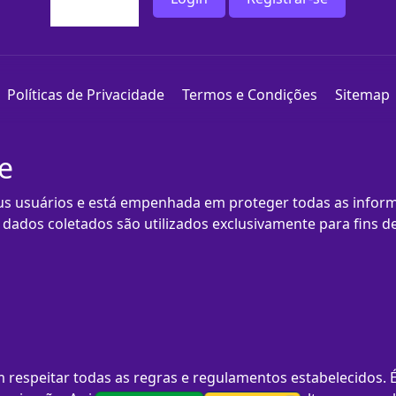
Políticas de Privacidade
Termos e Condições
Sitemap
de
eus usuários e está empenhada em proteger todas as infor
dados coletados são utilizados exclusivamente para fins d
respeitar todas as regras e regulamentos estabelecidos. É