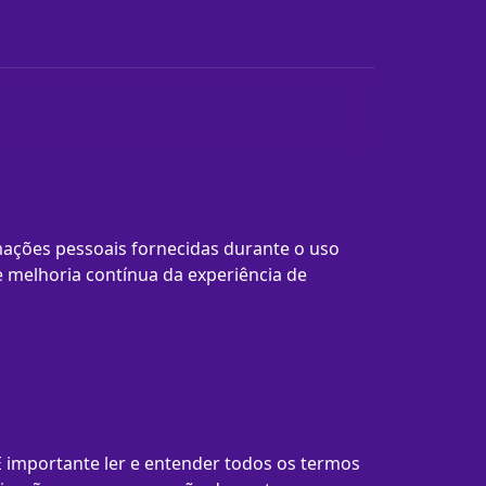
mações pessoais fornecidas durante o uso
e melhoria contínua da experiência de
 importante ler e entender todos os termos