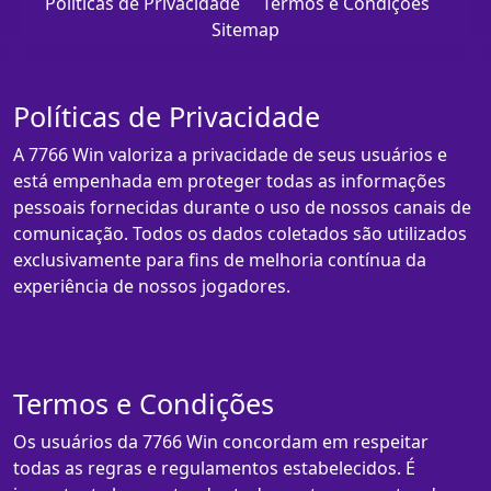
Políticas de Privacidade
Termos e Condições
Sitemap
Políticas de Privacidade
A 7766 Win valoriza a privacidade de seus usuários e
está empenhada em proteger todas as informações
pessoais fornecidas durante o uso de nossos canais de
comunicação. Todos os dados coletados são utilizados
exclusivamente para fins de melhoria contínua da
experiência de nossos jogadores.
Termos e Condições
Os usuários da 7766 Win concordam em respeitar
todas as regras e regulamentos estabelecidos. É