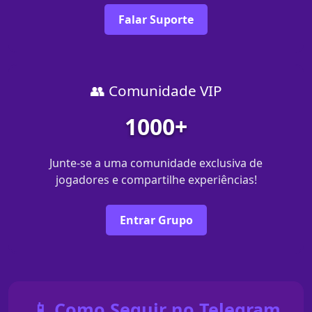
Falar Suporte
👥 Comunidade VIP
1000+
Junte-se a uma comunidade exclusiva de
jogadores e compartilhe experiências!
Entrar Grupo
📱 Como Seguir no Telegram