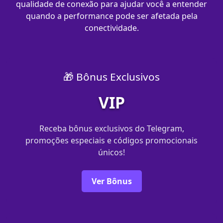
qualidade de conexão para ajudar você a entender
quando a performance pode ser afetada pela
conectividade.
🎁 Bônus Exclusivos
VIP
Receba bônus exclusivos do Telegram,
promoções especiais e códigos promocionais
únicos!
Ver Bônus