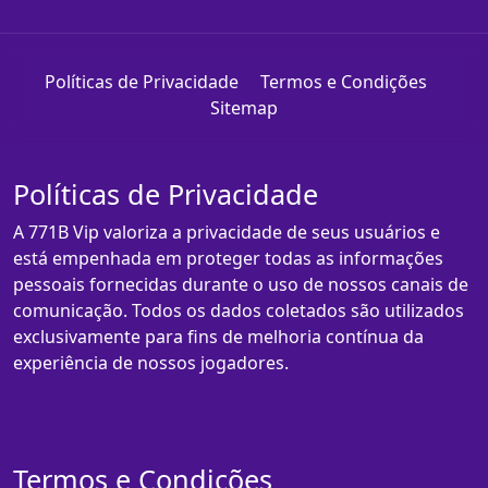
Políticas de Privacidade
Termos e Condições
Sitemap
Políticas de Privacidade
A 771B Vip valoriza a privacidade de seus usuários e
está empenhada em proteger todas as informações
pessoais fornecidas durante o uso de nossos canais de
comunicação. Todos os dados coletados são utilizados
exclusivamente para fins de melhoria contínua da
experiência de nossos jogadores.
Termos e Condições