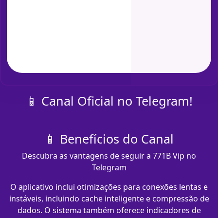
📱 Canal Oficial no Telegram!
📱 Benefícios do Canal
Descubra as vantagens de seguir a 771B Vip no
Telegram
O aplicativo inclui otimizações para conexões lentas e
instáveis, incluindo cache inteligente e compressão de
dados. O sistema também oferece indicadores de