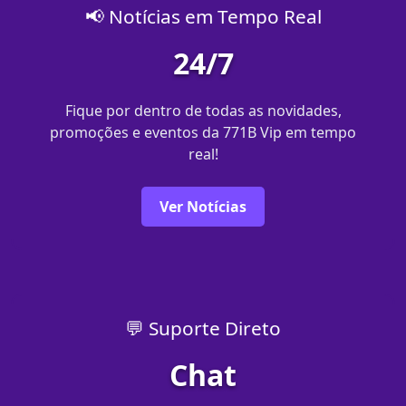
📢 Notícias em Tempo Real
24/7
Fique por dentro de todas as novidades,
promoções e eventos da 771B Vip em tempo
real!
Ver Notícias
💬 Suporte Direto
Chat