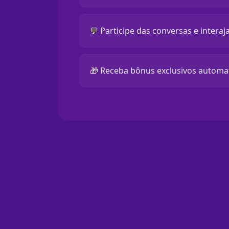
💬 Participe das conversas e interaj
🎁 Receba bônus exclusivos autom