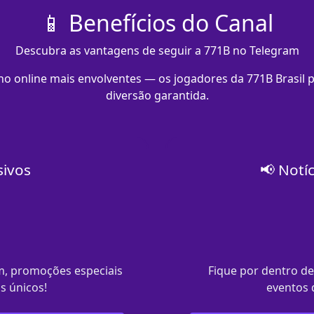
📱 Benefícios do Canal
Descubra as vantagens de seguir a 771B no Telegram
no online mais envolventes — os jogadores da 771B Brasil 
diversão garantida.
sivos
📢 Notí
m, promoções especiais
Fique por dentro d
s únicos!
eventos 