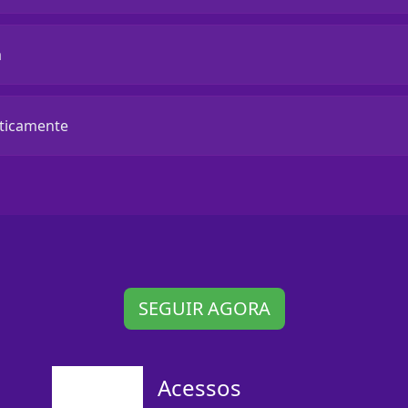
a
aticamente
SEGUIR AGORA
Acessos