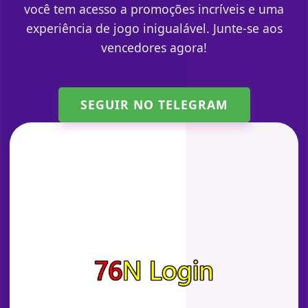
você tem acesso a promoções incríveis e uma
experiência de jogo inigualável. Junte-se aos
vencedores agora!
SEGUIR NO TELEGRAM