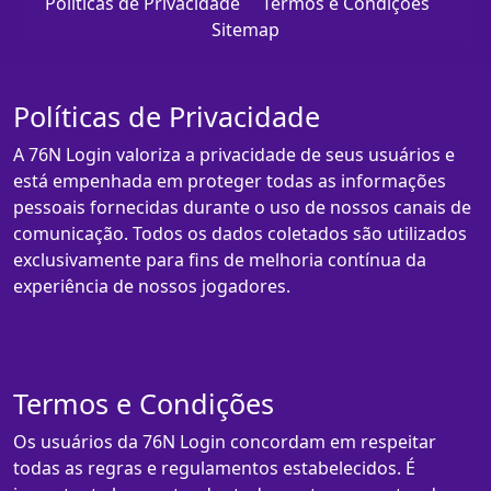
Políticas de Privacidade
Termos e Condições
Sitemap
Políticas de Privacidade
A 76N Login valoriza a privacidade de seus usuários e
está empenhada em proteger todas as informações
pessoais fornecidas durante o uso de nossos canais de
comunicação. Todos os dados coletados são utilizados
exclusivamente para fins de melhoria contínua da
experiência de nossos jogadores.
Termos e Condições
Os usuários da 76N Login concordam em respeitar
todas as regras e regulamentos estabelecidos. É