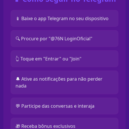
📱 Baixe o app Telegram no seu dispositivo
🔍 Procure por "@76N LoginOficial"
👆 Toque em "Entrar" ou "Join"
🔔 Ative as notificações para não perder
nada
💬 Participe das conversas e interaja
🎁 Receba bônus exclusivos