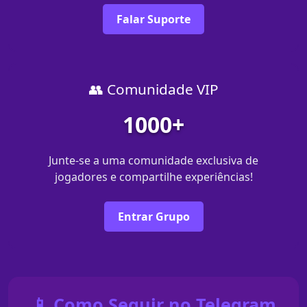
Falar Suporte
👥 Comunidade VIP
1000+
Junte-se a uma comunidade exclusiva de
jogadores e compartilhe experiências!
Entrar Grupo
📱 Como Seguir no Telegram