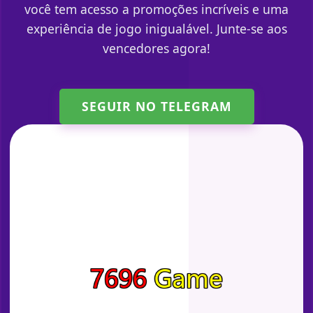
você tem acesso a promoções incríveis e uma
experiência de jogo inigualável. Junte-se aos
vencedores agora!
SEGUIR NO TELEGRAM