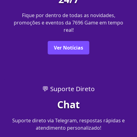
Fique por dentro de todas as novidades,
promoções e eventos da 7696 Game em tempo
real!
Ver Notícias
💬 Suporte Direto
Chat
Suporte direto via Telegram, respostas rápidas e
atendimento personalizado!