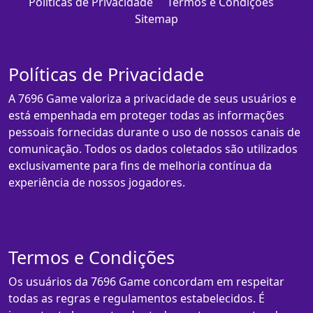
Políticas de Privacidade
Termos e Condições
Sitemap
Políticas de Privacidade
A 7696 Game valoriza a privacidade de seus usuários e
está empenhada em proteger todas as informações
pessoais fornecidas durante o uso de nossos canais de
comunicação. Todos os dados coletados são utilizados
exclusivamente para fins de melhoria contínua da
experiência de nossos jogadores.
Termos e Condições
Os usuários da 7696 Game concordam em respeitar
todas as regras e regulamentos estabelecidos. É