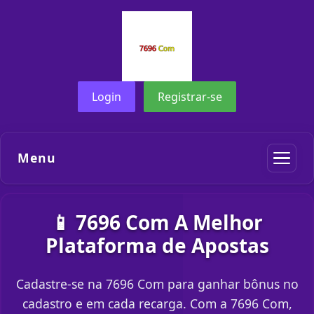
Login
Registrar-se
Menu
📱 7696 Com A Melhor
Plataforma de Apostas
Cadastre-se na 7696 Com para ganhar bônus no
cadastro e em cada recarga. Com a 7696 Com,