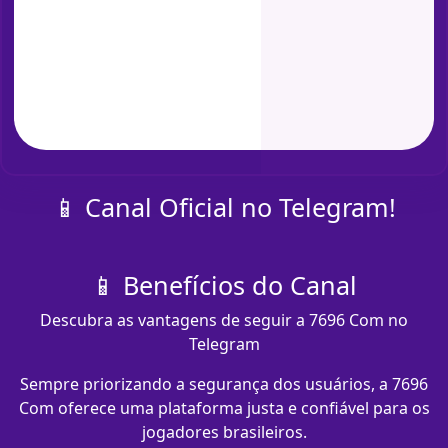
📱 Canal Oficial no Telegram!
📱 Benefícios do Canal
Descubra as vantagens de seguir a 7696 Com no
Telegram
Sempre priorizando a segurança dos usuários, a 7696
Com oferece uma plataforma justa e confiável para os
jogadores brasileiros.