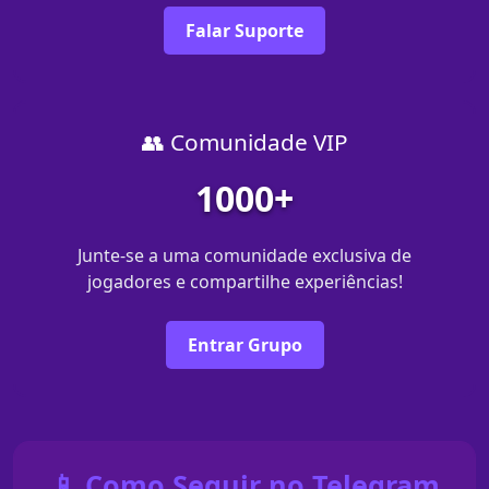
Falar Suporte
👥 Comunidade VIP
1000+
Junte-se a uma comunidade exclusiva de
jogadores e compartilhe experiências!
Entrar Grupo
📱 Como Seguir no Telegram