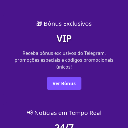
🎁 Bônus Exclusivos
VIP
Receba bônus exclusivos do Telegram,
promoções especiais e códigos promocionais
únicos!
Ver Bônus
📢 Notícias em Tempo Real
24/7