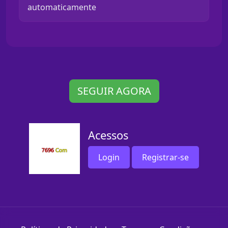
automaticamente
SEGUIR AGORA
Acessos
Login
Registrar-se