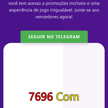
você tem acesso a promoções incríveis e uma
experiência de jogo inigualável. Junte-se aos
vencedores agora!
SEGUIR NO TELEGRAM