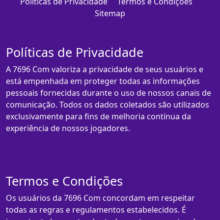
Políticas de Privacidade
Termos e Condições
Sitemap
Políticas de Privacidade
A 7696 Com valoriza a privacidade de seus usuários e
está empenhada em proteger todas as informações
pessoais fornecidas durante o uso de nossos canais de
comunicação. Todos os dados coletados são utilizados
exclusivamente para fins de melhoria contínua da
experiência de nossos jogadores.
Termos e Condições
Os usuários da 7696 Com concordam em respeitar
todas as regras e regulamentos estabelecidos. É