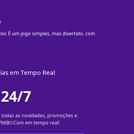
m
ior. É um jogo simples, mas divertido, com
cias em Tempo Real
24/7
e todas as novidades, promoções e
766Brl.Com em tempo real!