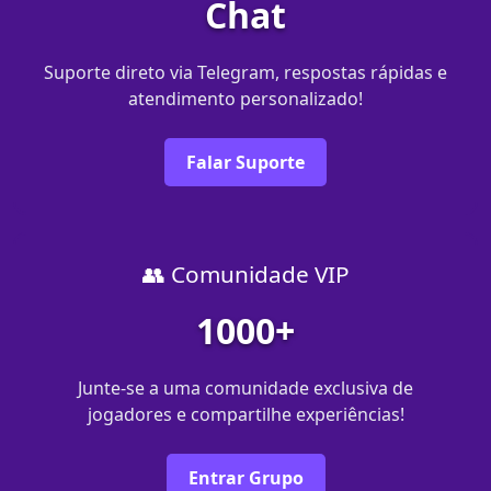
Chat
Suporte direto via Telegram, respostas rápidas e
atendimento personalizado!
Falar Suporte
👥 Comunidade VIP
1000+
Junte-se a uma comunidade exclusiva de
jogadores e compartilhe experiências!
Entrar Grupo