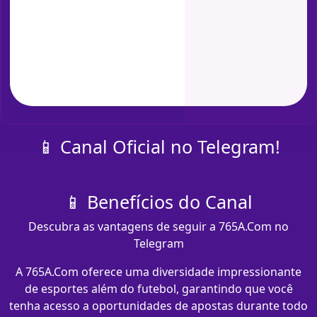
📱 Canal Oficial no Telegram!
📱 Benefícios do Canal
Descubra as vantagens de seguir a 765A.Com no
Telegram
A 765A.Com oferece uma diversidade impressionante
de esportes além do futebol, garantindo que você
tenha acesso a oportunidades de apostas durante todo