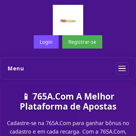
Login
Registrar-se
Menu
📱 765A.Com A Melhor
Plataforma de Apostas
Cadastre-se na 765A.Com para ganhar bônus no
cadastro e em cada recarga. Com a 765A.Com,