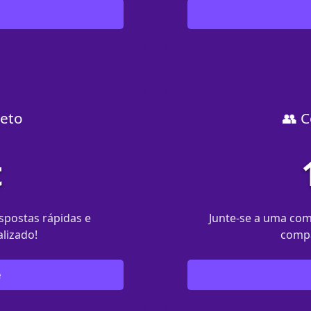
reto
👥 
t
espostas rápidas e
Junte-se a uma com
lizado!
compa
e