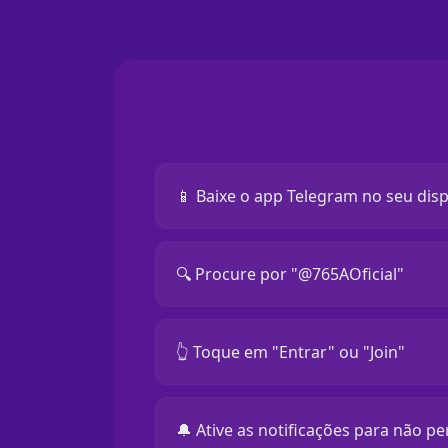
📱 Baixe o app Telegram no seu disp
🔍 Procure por "@765AOficial"
👆 Toque em "Entrar" ou "Join"
🔔 Ative as notificações para não p