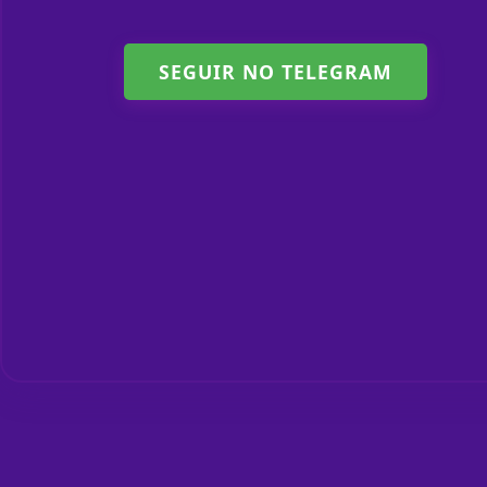
SEGUIR NO TELEGRAM