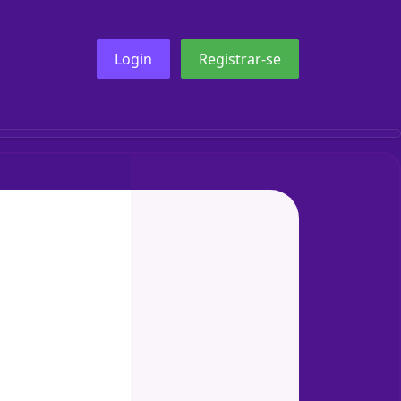
Login
Registrar-se