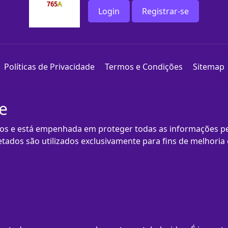
Login
Registrar-se
Políticas de Privacidade
Termos e Condições
Sitemap
de
rios e está empenhada em proteger todas as informações p
tados são utilizados exclusivamente para fins de melhoria