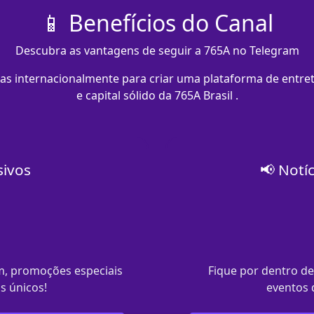
📱 Benefícios do Canal
Descubra as vantagens de seguir a 765A no Telegram
cadas internacionalmente para criar uma plataforma de entr
e capital sólido da 765A Brasil .
sivos
📢 Notí
m, promoções especiais
Fique por dentro d
s únicos!
eventos 