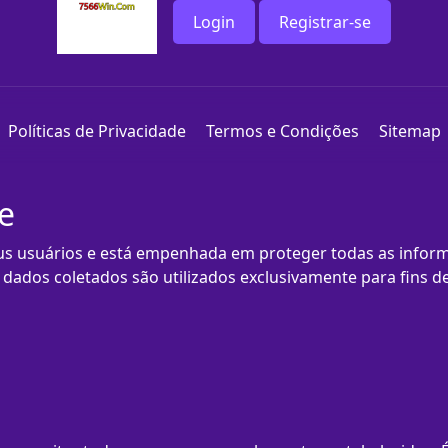
Login
Registrar-se
Políticas de Privacidade
Termos e Condições
Sitemap
de
eus usuários e está empenhada em proteger todas as infor
dados coletados são utilizados exclusivamente para fins d