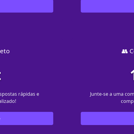
reto
👥 
t
espostas rápidas e
Junte-se a uma com
lizado!
compa
e