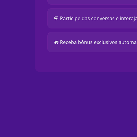
💬 Participe das conversas e interaj
🎁 Receba bônus exclusivos autom