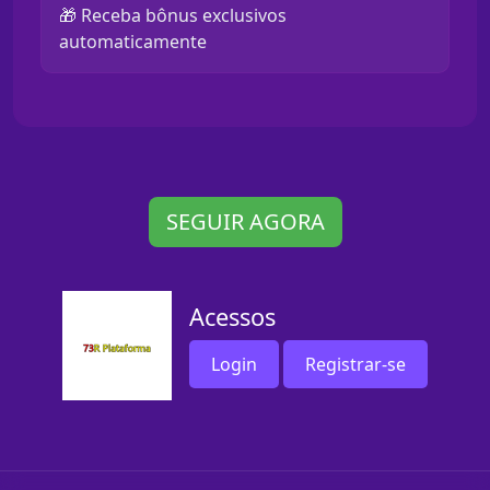
🎁 Receba bônus exclusivos
automaticamente
SEGUIR AGORA
Acessos
Login
Registrar-se