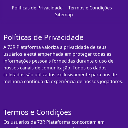
Políticas de Privacidade
Termos e Condições
Sitemap
Políticas de Privacidade
A 73R Plataforma valoriza a privacidade de seus
usuários e está empenhada em proteger todas as
informações pessoais fornecidas durante o uso de
nossos canais de comunicação. Todos os dados
coletados são utilizados exclusivamente para fins de
melhoria contínua da experiência de nossos jogadores.
Termos e Condições
Os usuários da 73R Plataforma concordam em