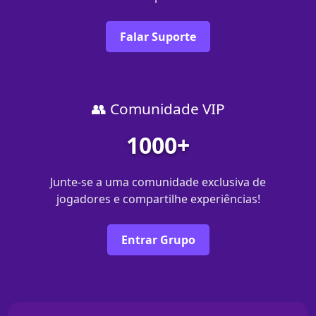
Falar Suporte
👥 Comunidade VIP
1000+
Junte-se a uma comunidade exclusiva de
jogadores e compartilhe experiências!
Entrar Grupo