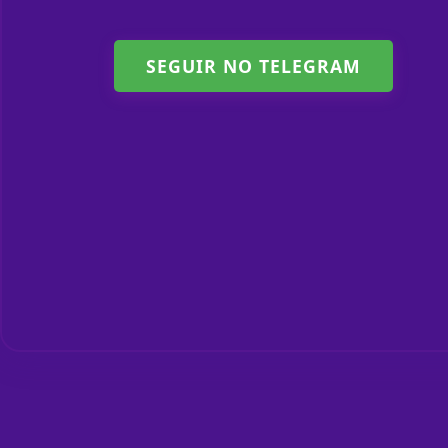
SEGUIR NO TELEGRAM