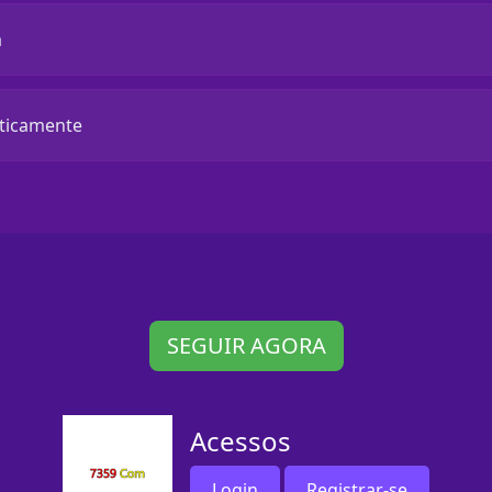
a
aticamente
SEGUIR AGORA
Acessos
Login
Registrar-se