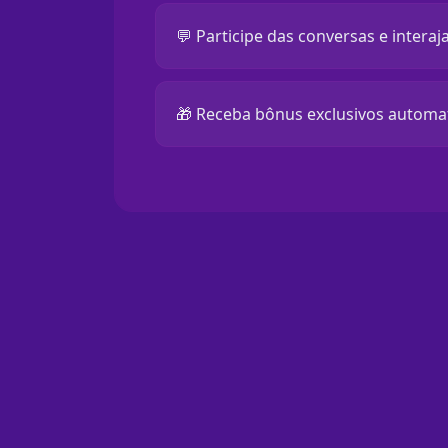
💬 Participe das conversas e interaj
🎁 Receba bônus exclusivos autom