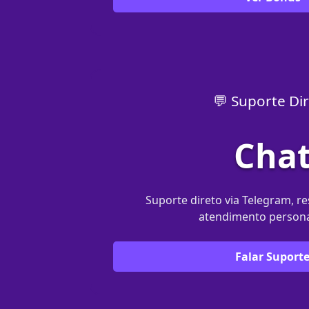
💬 Suporte Di
Cha
Suporte direto via Telegram, r
atendimento persona
Falar Suport