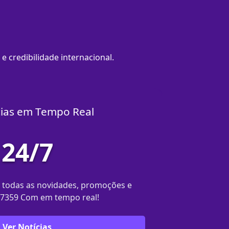
e credibilidade internacional.
cias em Tempo Real
24/7
e todas as novidades, promoções e
 7359 Com em tempo real!
Ver Notícias