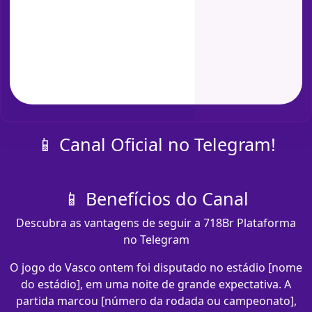
📱 Canal Oficial no Telegram!
📱 Benefícios do Canal
Descubra as vantagens de seguir a 718Br Plataforma
no Telegram
O jogo do Vasco ontem foi disputado no estádio [nome
do estádio], em uma noite de grande expectativa. A
partida marcou [número da rodada ou campeonato],