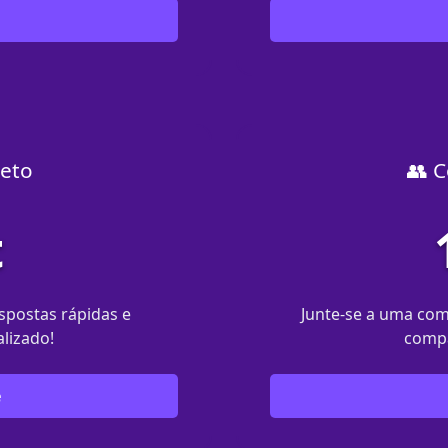
reto
👥 
t
espostas rápidas e
Junte-se a uma com
lizado!
compa
e