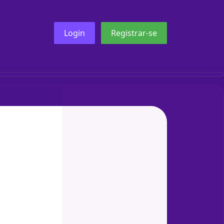
Login
Registrar-se