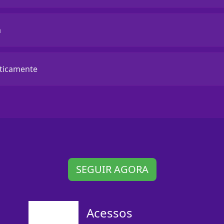
a
aticamente
SEGUIR AGORA
Acessos