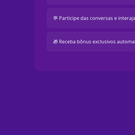
💬 Participe das conversas e interaj
🎁 Receba bônus exclusivos autom