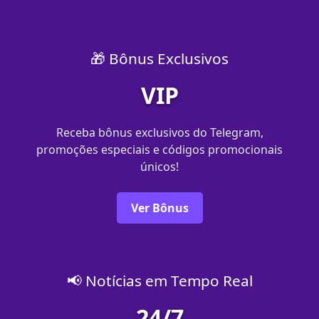
🎁 Bônus Exclusivos
VIP
Receba bônus exclusivos do Telegram,
promoções especiais e códigos promocionais
únicos!
Ver Bônus
📢 Notícias em Tempo Real
24/7