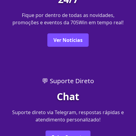
Fique por dentro de todas as novidades,
promoções e eventos da 705Win em tempo real!
Ver Notícias
💬 Suporte Direto
Chat
Suporte direto via Telegram, respostas rápidas e
atendimento personalizado!