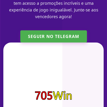
tem acesso a promoções incríveis e uma
experiência de jogo inigualável. Junte-se aos
vencedores agora!
SEGUIR NO TELEGRAM