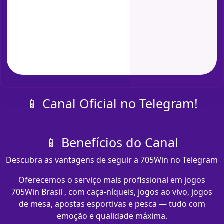
📱 Canal Oficial no Telegram!
📱 Benefícios do Canal
Descubra as vantagens de seguir a 705Win no Telegram
Oferecemos o serviço mais profissional em jogos
705Win Brasil , com caça-níqueis, jogos ao vivo, jogos
de mesa, apostas esportivas e pesca — tudo com
emoção e qualidade máxima.