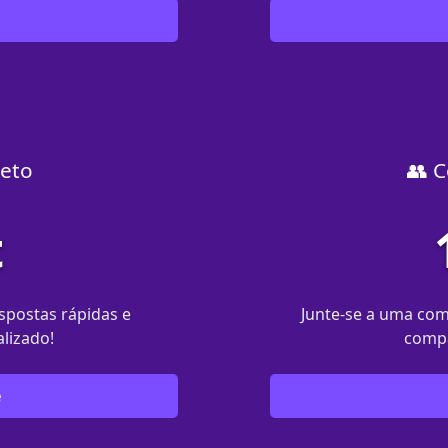
reto
👥 
t
espostas rápidas e
Junte-se a uma com
lizado!
compa
e