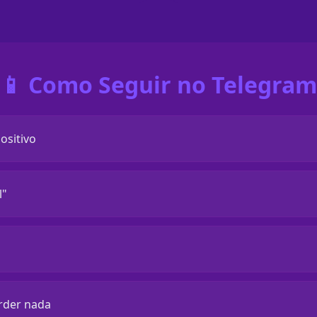
📱 Como Seguir no Telegram
ositivo
l"
erder nada