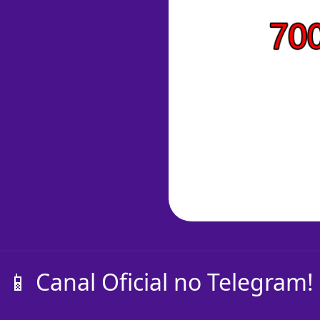
📱 Canal Oficial no Telegram!