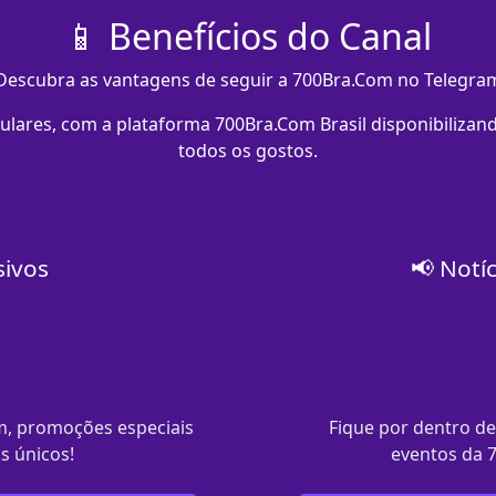
📱 Benefícios do Canal
Descubra as vantagens de seguir a 700Bra.Com no Telegra
lares, com a plataforma 700Bra.Com Brasil disponibilizando
todos os gostos.
sivos
📢 Notí
m, promoções especiais
Fique por dentro d
s únicos!
eventos da 