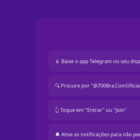
📱 Baixe o app Telegram no seu disp
🔍 Procure por "@700Bra.ComOficia
👆 Toque em "Entrar" ou "Join"
🔔 Ative as notificações para não p