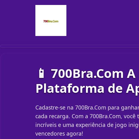
📱 700Bra.Com A
Plataforma de A
Cadastre-se na 700Bra.Com para ganha
cada recarga. Com a 700Bra.Com, você
incríveis e uma experiência de jogo inig
vencedores agora!