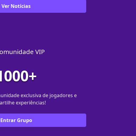
Ver Notícias
Comunidade VIP
1000+
unidade exclusiva de jogadores e
rtilhe experiências!
Entrar Grupo