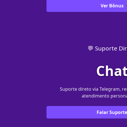
Ver Bônus
💬 Suporte Di
Cha
Suporte direto via Telegram, r
atendimento persona
Falar Suport