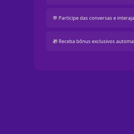
💬 Participe das conversas e interaj
🎁 Receba bônus exclusivos autom