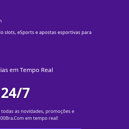
m
 slots, eSports e apostas esportivas para
cias em Tempo Real
24/7
e todas as novidades, promoções e
700Bra.Com em tempo real!