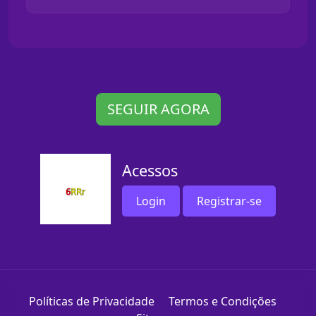
SEGUIR AGORA
Acessos
Login
Registrar-se
Políticas de Privacidade
Termos e Condições