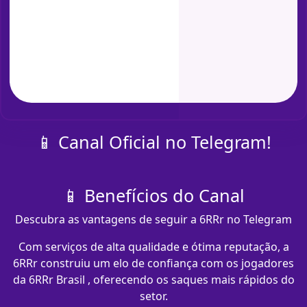
📱 Canal Oficial no Telegram!
📱 Benefícios do Canal
Descubra as vantagens de seguir a 6RRr no Telegram
Com serviços de alta qualidade e ótima reputação, a
6RRr construiu um elo de confiança com os jogadores
da 6RRr Brasil , oferecendo os saques mais rápidos do
setor.