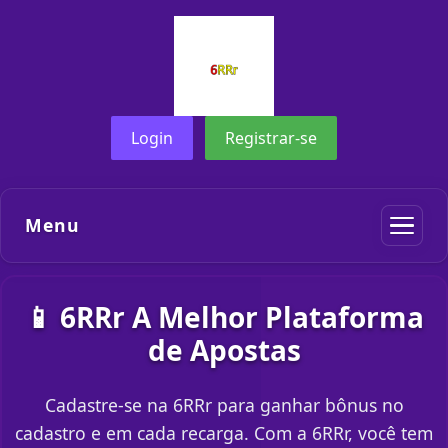
Login
Registrar-se
Menu
📱 6RRr A Melhor Plataforma
de Apostas
Cadastre-se na 6RRr para ganhar bônus no
cadastro e em cada recarga. Com a 6RRr, você tem