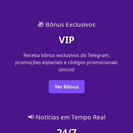
🎁 Bônus Exclusivos
VIP
Receba bônus exclusivos do Telegram,
promoções especiais e códigos promocionais
únicos!
Ver Bônus
📢 Notícias em Tempo Real
24/7