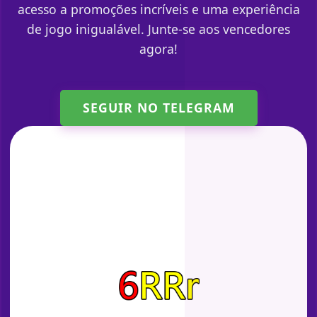
acesso a promoções incríveis e uma experiência
de jogo inigualável. Junte-se aos vencedores
agora!
SEGUIR NO TELEGRAM