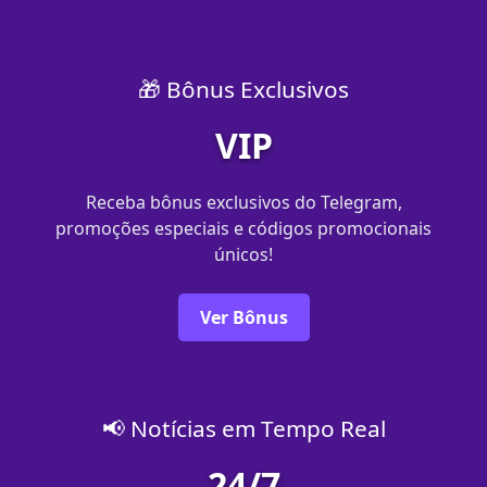
🎁 Bônus Exclusivos
VIP
Receba bônus exclusivos do Telegram,
promoções especiais e códigos promocionais
únicos!
Ver Bônus
📢 Notícias em Tempo Real
24/7