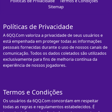
Políticas de Privacidade
Termos e Condições
Sitemap
Políticas de Privacidade
A 6QQ.Com valoriza a privacidade de seus usuários e
está empenhada em proteger todas as informações
pessoais fornecidas durante o uso de nossos canais de
comunicação. Todos os dados coletados são utilizados
exclusivamente para fins de melhoria contínua da
experiência de nossos jogadores.
Termos e Condições
Os usuários da 6QQ.Com concordam em respeitar
todas as regras e regulamentos estabelecidos. É