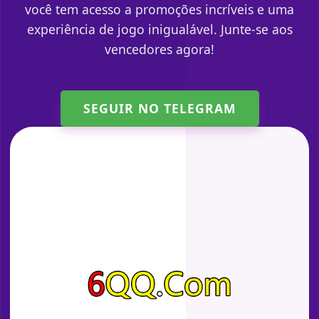
você tem acesso a promoções incríveis e uma
experiência de jogo inigualável. Junte-se aos
vencedores agora!
SEGUIR NO TELEGRAM