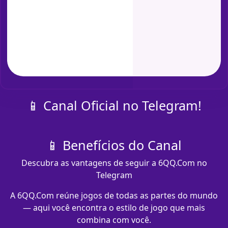
📱 Canal Oficial no Telegram!
📱 Benefícios do Canal
Descubra as vantagens de seguir a 6QQ.Com no
Telegram
A 6QQ.Com reúne jogos de todas as partes do mundo
— aqui você encontra o estilo de jogo que mais
combina com você.