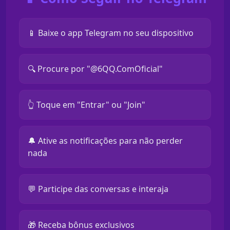
📱 Baixe o app Telegram no seu dispositivo
🔍 Procure por "@6QQ.ComOficial"
👆 Toque em "Entrar" ou "Join"
🔔 Ative as notificações para não perder
nada
💬 Participe das conversas e interaja
🎁 Receba bônus exclusivos